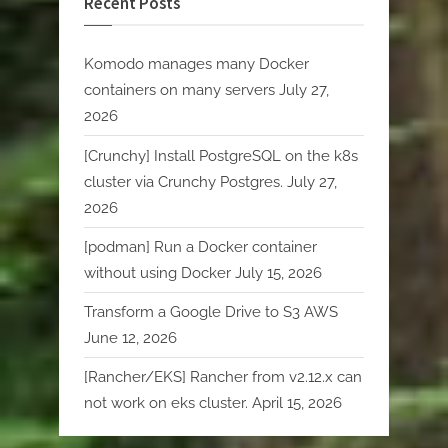
Recent Posts
Komodo manages many Docker
containers on many servers
July 27,
2026
[Crunchy] Install PostgreSQL on the k8s
cluster via Crunchy Postgres.
July 27,
2026
[podman] Run a Docker container
without using Docker
July 15, 2026
Transform a Google Drive to S3 AWS
June 12, 2026
[Rancher/EKS] Rancher from v2.12.x can
not work on eks cluster.
April 15, 2026