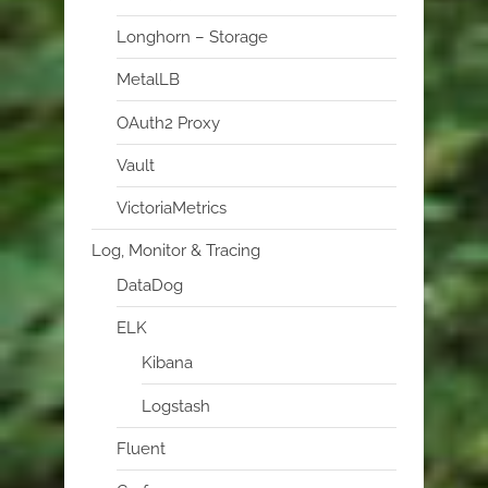
Longhorn – Storage
MetalLB
OAuth2 Proxy
Vault
VictoriaMetrics
Log, Monitor & Tracing
DataDog
ELK
Kibana
Logstash
Fluent