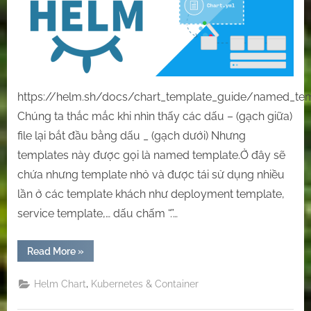
_
(gạch
dưới),
dấu
chấm
“.”
https://helm.sh/docs/chart_template_guide/named_te
trong
Chúng ta thắc mắc khi nhìn thấy các dấu – (gạch giữa)
helm
file lại bắt đầu bằng dấu _ (gạch dưới) Nhưng
chart
templates này được gọi là named template.Ở đây sẽ
chứa nhưng template nhỏ và được tái sử dụng nhiều
lần ở các template khách như deployment template,
service template,… dấu chấm “.”…
“[Helm
Read More
»
Chart]
Tìm
hiểu
,
Helm Chart
Kubernetes & Container
–
(gạch
giữa),