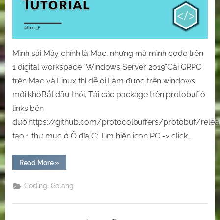
trên
Windows.
Mình sài Máy chính là Mac, nhưng mà mình code trên
1 digital workspace “Windows Server 2019”Cài GRPC
trên Mac và Linux thì dễ òi.Làm được trên windows
mới khóBắt đầu thôi. Tải các package trên protobuf ở
links bên
dướihttps://github.com/protocolbuffers/protobuf/relea
tạo 1 thư mục ở Ổ đĩa C: Tìm hiện icon PC -> click…
“[GRPC/Golang]
Read More
»
Bắt
đầu
Project
,
Coding
Golang
Grpc
với
golang
trên
Windows.”