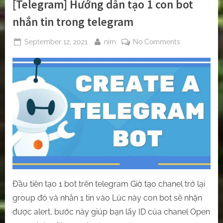
[Telegram] Hướng dẫn tạo 1 con bot
nhắn tin trong telegram
Posted
By
on
September 12, 2021
nim
No Comments
on
[Telegram]
Hướng
dẫn
tạo
1
con
bot
nhắn
tin
trong
telegram
Đầu tiên tạo 1 bot trên telegram Giờ tạo chanel trở lại
group đó và nhắn 1 tin vào Lúc này con bot sẽ nhận
được alert, bước này giúp bạn lấy ID của chanel Open