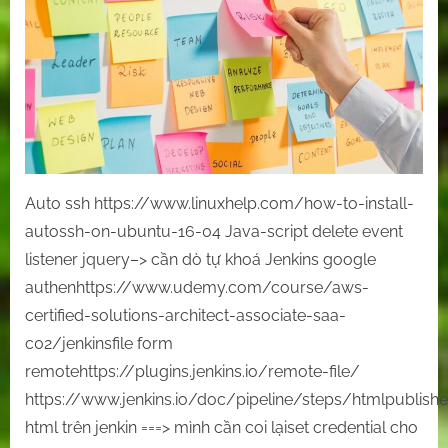
links
về
tài
liệu
hay
Auto ssh https://www.linuxhelp.com/how-to-install-
autossh-on-ubuntu-16-04 Java-script delete event
listener jquery–> cần dò tự khoá Jenkins google
authenhttps://www.udemy.com/course/aws-
certified-solutions-architect-associate-saa-
c02/jenkinsfile form
remotehttps://plugins.jenkins.io/remote-file/
https://www.jenkins.io/doc/pipeline/steps/htmlpublishe
html trên jenkin ===> mình cần coi lạiset credential cho