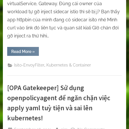
virtualService, Gateway. Đùng cái owner của
suy
nghĩ
workload tự gỡ inject sidecar istio thì sẽ bị j? Bạn thấy
là
app httpbin của mình đang có sidecar isito nhé Mình
istio
curl vào link đó liên tục và quan sát kiali GIờ chán đơì
có
gỡ inject ra thử hihi…
chạy
được
hay
“[Case
Read More
»
dị
ko?
–
istio]
,
Isito-EnvoyFilter
Kubernetes & Container
Những
case
khó
đỡ
khiến
[OPA Gatekeeper] Sử dụng
chúng
ra
suy
openpolicyagent để ngăn chặn việc
nghĩ
là
apply yaml tuỳ tiện và sai lên
istio
có
chạy
kubernetes!
được
hay
ko?”