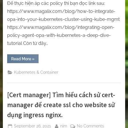
Để thực hiện áp các policy thì bạn đọc link sau:
https://www.magalix.com/blog/how-to-integrate-
opa-into-your-kubernetes-cluster-using-kube-mgmt
https://www.magalix.com/blog/integrating-open-
policy-agent-opa-with-kubernetes-a-deep-dive-
tutorial Còn từ đây…
“[OPA
Read More
»
Gatekeeper]
Sử
dụng
Kubernetes & Container
openpolicyagent
để
ngăn
chặn
việc
[Cert manager] Tìm hiểu cách sử cert-
apply
yaml
tuỳ
manager để create ssl cho website sử
tiện
và
dụng ingress nginx.
sai
lên
kubernetes!”
Posted
By
on
September 26, 2021
nim
No Comments