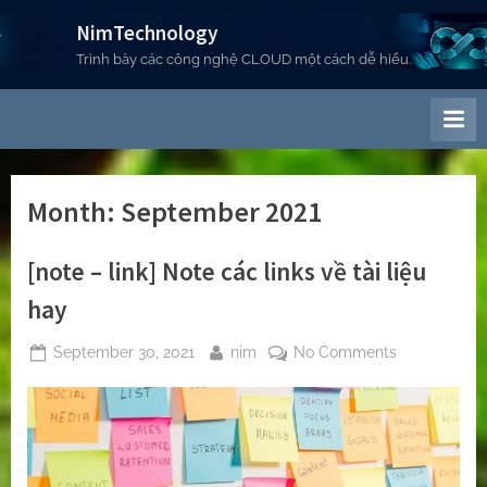
Skip
NimTechnology
to
Trình bày các công nghệ CLOUD một cách dễ hiểu.
content
Month:
September 2021
[note – link] Note các links về tài liệu
hay
Posted
By
on
September 30, 2021
nim
No Comments
on
[note
–
link]
Note
các