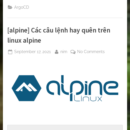
kế
App
ArgoCD
of
Apps
trong
ArgoCD”
[alpine] Các câu lệnh hay quên trên
linux alpine
Posted
By
on
September 17, 2021
nim
No Comments
on
[alpine]
Các
câu
lệnh
hay
quên
trên
linux
alpine