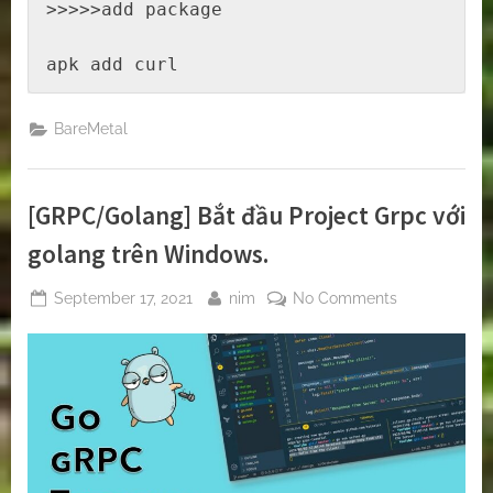
>>>>>add package

apk add curl
BareMetal
[GRPC/Golang] Bắt đầu Project Grpc với
golang trên Windows.
Posted
By
on
September 17, 2021
nim
No Comments
on
[GRPC/Golan
Bắt
đầu
Project
Grpc
với
golang