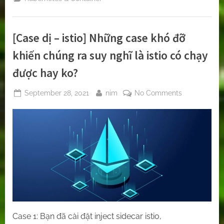
các
links
về
tài
liệu
[Case dị – istio] Những case khó đỡ
hay”
khiến chúng ra suy nghĩ là istio có chạy
được hay ko?
Posted
By
on
September 28, 2021
nim
No Comments
on
[Case
dị
–
istio]
Những
case
khó
đỡ
khiến
chúng
Case 1: Bạn đã cài đặt inject sidecar istio,
ra