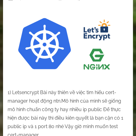
on
[Cert
manager]
Tìm
hiểu
cách
sử
cert-
manager
để
create
ssl
cho
website
1) Letsencrypt Bài này thiên về việc tìm hiểu cert-
sử
manager hoạt động ntn.Mô hình của mình sẽ giống
dụng
mô hình chuẩn công ty hay nhiều ip public Để thực
ingress
nginx.
hiện được bài này thì điều kiên quyết là bạn cận có 1
public ip và 1 port 80 nhé Vậy giờ mình muốn test
cert-manager…