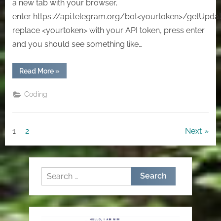
a new tab with your browser,
enter https://api.telegram.org/bot<yourtoken>/getUpdat
replace <yourtoken> with your API token, press enter
and you should see something like…
“[Telegram]
Read More
»
Hướng
dẫn
tạo
Coding
1
con
bot
nhắn
tin
Posts
1
2
Next
trong
telegram”
pagination
Search
for: