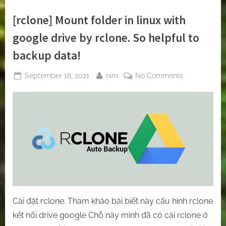
_
(gạch
[rclone] Mount folder in linux with
dưới),
dấu
chấm
google drive by rclone. So helpful to
“.”
trong
backup data!
helm
chart”
Posted
By
on
September 18, 2021
nim
No Comments
on
[rclone]
Mount
folder
in
linux
with
google
drive
by
rclone.
Cài đặt rclone. Tham khảo bài biết này cấu hình rclone
So
helpful
kết nối drive google Chỗ này mình đã có cài rclone ở
to