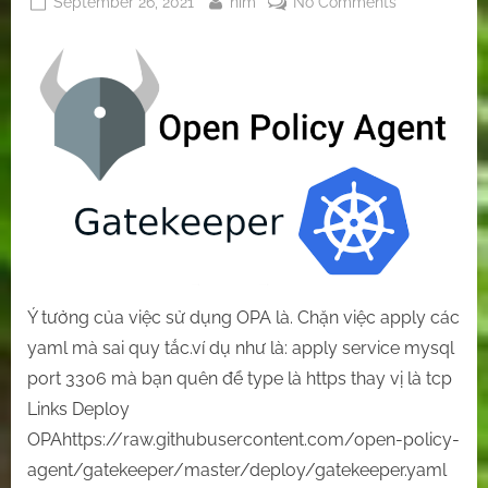
Posted
By
on
September 26, 2021
nim
No Comments
on
[OPA
Gatekeeper]
Sử
dụng
openpolicya
để
ngăn
chặn
việc
apply
yaml
tuỳ
Ý tưởng của việc sử dụng OPA là. Chặn việc apply các
tiện
yaml mà sai quy tắc.ví dụ như là: apply service mysql
và
port 3306 mà bạn quên để type là https thay vị là tcp
sai
lên
Links Deploy
kubernetes!
OPAhttps://raw.githubusercontent.com/open-policy-
agent/gatekeeper/master/deploy/gatekeeper.yaml