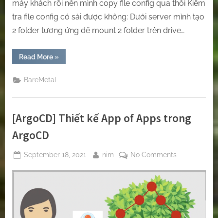
máy khách rồi nên mình copy file config qua thôi Kiểm
backup
tra file config có sài được không: Dưới server mình tạo
data!
2 folder tương ứng để mount 2 folder trên drive…
“[rclone]
Read More
»
Mount
folder
in
BareMetal
linux
with
google
drive
by
[ArgoCD] Thiết kế App of Apps trong
rclone.
So
helpful
ArgoCD
to
backup
data!”
Posted
By
on
September 18, 2021
nim
No Comments
on
[ArgoCD]
Thiết
kế
App
of