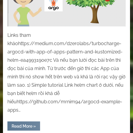
Apps
trong
ArgoCD
Links tham
khảohttps://medium.com/dzerolabs/turbocharge-
argocd-with-app-of-apps-pattern-and-kustomized-
helm-ea4993190e7c Và nếu bạn lười đọc bài trên thì
đọc bài của mình. Từ trước đến giờ thì các App của
mình thì nó show hết trên web và khá là rời rạc vậy giờ
làm sao. 1) Simple tutorial Link helm chart ở dưới, nếu
bạn biết helm rồi khá dễ
hiểuhttps://github.com/mrnim94/argocd-example-
apps…
“[ArgoCD]
Read More
»
Thiết