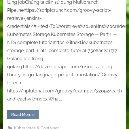
từng jobChúng ta cần sử dụng Multibranch
Pipelinehttps://scriptcrunch.com/groovy-script-
retrieve-jenkins-
credentials/#:~:text=To%20retrieve%20Jenkins%20crede
Kubernetes Storage Kubernetes Storage — Part 1 —
NFS complete tutorialhttps://itnext.io/kubernetes-
storage-part-1-nfs-complete-tutorial-75e6ac2a1f77
Golang log trong
golang:https://developpaper.com/using-zap-log-
library-in-go-language-project-translation/ Groovy
forech:
https://riptutorial.com/groovy/example/32092/each-
and-eachwithindex What…
“[note
Read More
»
–
link]
Note
Kubernetes & Container