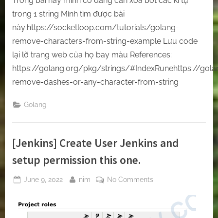
Trong bài này mình có đang cần xóa bớt các kí tự
string
trong 1 string Mình tìm được bài
through
này:https://socketloop.com/tutorials/golang-
Golang.
remove-characters-from-string-example Lưu code
lại lỡ trang web của họ bay màu References:
https://golang.org/pkg/strings/#IndexRunehttps://gol
remove-dashes-or-any-character-from-string
Golang
[Jenkins] Create User Jenkins and
setup permission this one.
Posted
By
on
June 9, 2022
nim
No Comments
on
[Jenkins]
Create
User