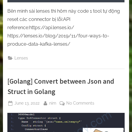
Bên mình sài lenses thì hôm này code 1 tool tự động
reset các connector bị lỗi:API
reference:https://api.lenses.io/
https://lenses.io/blog/2019/11/four-ways-to-
produce-data-kafka-lenses/
Lenses
[Golang] Convert between Json and
Struct in Golang
Posted
By
on
June 13, 2022
nim
No Comments
on
[Golang]
Convert
between
Json