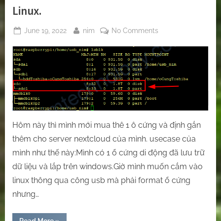
Linux.
Posted
By
on
June 19, 2022
nim
No Comments
on
[Mount/Nextcloud]
How
do
you
mount
a
hard
disk
Hôm này thì mình mới mua thê 1 ô cứng và định gắn
that
thêm cho server nextcloud của mình. usecase của
was
mình như thế này:Mình có 1 ổ cứng di động đã lưu trữ
used
dữ liệu và lắp trên windows.Giờ mình muốn cắm vào
windows
into
linux thông qua công usb mà phải format ổ cứng
Linux.
nhưng…
“[Mount/Nextcloud]
Read More
»