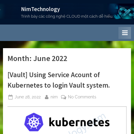
Skip
NimTechnology
to
Trình bày các công nghệ CLOUD một cách dễ hiểu.
content
Month:
June 2022
[Vault] Using Service Acount of
Kubernetes to login Vault system.
Posted
By
on
June 28, 2022
nim
No Comments
on
[Vault]
Using
Service
Acount
of