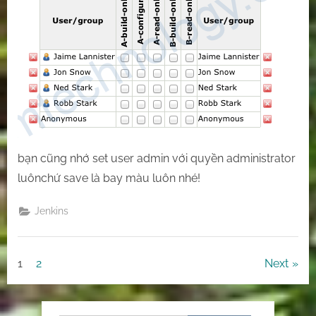
Jenkins
and
setup
permission
this
one.
bạn cũng nhớ set user admin với quyền administrator
luônchứ save là bay màu luôn nhé!
Jenkins
Posts
1
2
Next
pagination