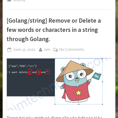
and
Struct
in
Golang”
[Golang/string] Remove or Delete a
few words or characters in a string
through Golang.
Posted
By
on
June 12, 2022
nim
No Comments
on
[Golang/string]
Remove
or
Delete
a
few
words
or
characters
in
a