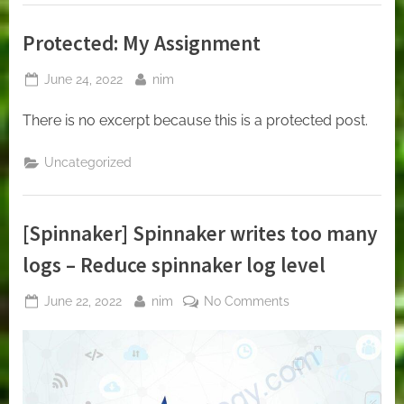
to
login
Vault
Protected: My Assignment
system.”
Posted
By
June 24, 2022
nim
on
There is no excerpt because this is a protected post.
Uncategorized
[Spinnaker] Spinnaker writes too many
logs – Reduce spinnaker log level
Posted
By
on
June 22, 2022
nim
No Comments
on
[Spinnaker]
Spinnaker
writes
too
many