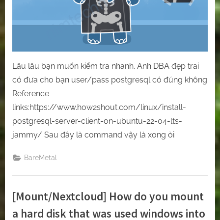
trying
a
few
command
postgresql.
Lâu lâu bạn muốn kiểm tra nhanh. Anh DBA đẹp trai
có đưa cho bạn user/pass postgresql có đúng không
Reference
links:https://www.how2shout.com/linux/install-
postgresql-server-client-on-ubuntu-22-04-lts-
jammy/ Sau đây là command vậy là xong òi
BareMetal
[Mount/Nextcloud] How do you mount
a hard disk that was used windows into