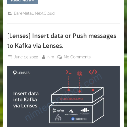
How
do
you
,
BareMetal
NextCloud
mount
a
hard
disk
that
[Lenses] Insert data or Push messages
was
used
windows
to Kafka via Lenses.
into
Linux.”
Posted
By
on
June 13, 2022
nim
No Comments
on
[Lenses]
Insert
data
or
Push
messages
to
Kafka
via
Lenses.