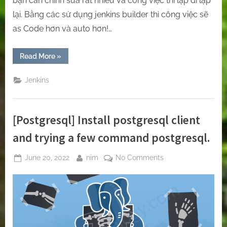
bạn cần chỉnh sửa rất nhiều và công việc thì lập đi lập
lại. Bằng các sử dụng jenkins builder thì công việc sẽ
as Code hơn và auto hơn!…
“[Jenkins]
Read More
»
Jobs
will
be
Jenkins
created
automatically
by
Jenkins
Job
[Postgresql] Install postgresql client
Builder”
and trying a few command postgresql.
Posted
By
on
June 20, 2022
nim
No Comments
on
[Postgresql]
Install
postgresql
client
and