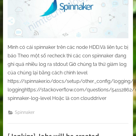
logs
–
Reduce
spinnaker
log
level
Mình có cái spinnaker trên các node HDD.Và liên tục bị
báo Theo một số recheck thì các con spinnaker đang
ghi quá nhiều log ra stdout Giờ chúng ta thử giảm log
của chúng lại bằng cách chỉnh level
https://spinnaker.io/docs/setup/other_config/logging/
logginghttps://stackoverflow.com/questions/54112862/
spinnaker-log-level Hoặc là con clouddriver
Spinnaker