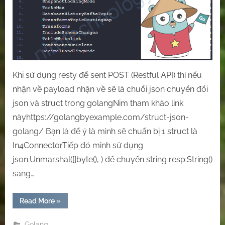
and
Struct
in
Golang
Khi sử dụng resty để sent POST (Restful API) thì nếu
nhận về payload nhận về sẽ là chuổi json chuyển đổi
json và struct trong golangNim tham khảo link
nàyhttps://golangbyexample.com/struct-json-
golang/ Bạn là để ý là mình sẽ chuẩn bị 1 struct là
In4ConnectorTiếp đó mỉnh sử dụng
json.Unmarshal([]byte(), ) để chuyển string resp.String()
sang…
“[Golang]
Read More
»
Convert
between
Json
Golang