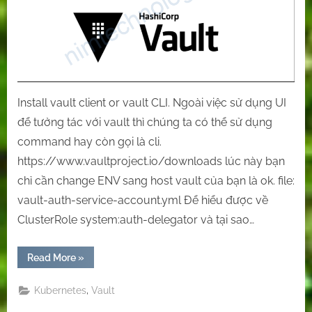
Kubernetes
to
login
Vault
system.
Install vault client or vault CLI. Ngoài việc sử dụng UI
để tưởng tác với vault thì chúng ta có thể sử dụng
command hay còn gọi là cli.
https://www.vaultproject.io/downloads lúc này bạn
chỉ cần change ENV sang host vault của bạn là ok. file:
vault-auth-service-account.yml Để hiểu được về
ClusterRole system:auth-delegator và tại sao…
“[Vault]
Read More
»
Using
Service
Acount
,
Kubernetes
Vault
of
Kubernetes