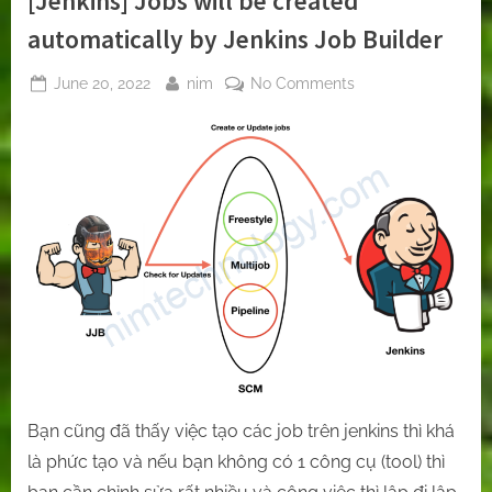
[Jenkins] Jobs will be created
automatically by Jenkins Job Builder
Posted
By
on
June 20, 2022
nim
No Comments
on
[Jenkins]
Jobs
will
be
created
automatically
by
Jenkins
Job
Builder
Bạn cũng đã thấy việc tạo các job trên jenkins thì khá
là phức tạo và nếu bạn không có 1 công cụ (tool) thì