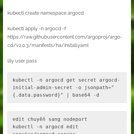
kubectl create namespace argocd
kubectl apply -n argocd -f
https://raw.githubusercontent.com/argoproj/argo-
cd/v2.0.3/manifests/ha/install.yaml
lấy user pass
kubectl -n argocd get secret argocd-
initial-admin-secret -o jsonpath="
{.data.password}" | base64 -d
edit chuyển sang nodeport

kubectl -n argocd edit  