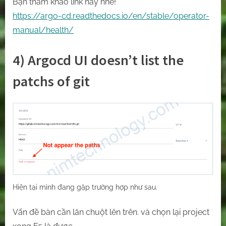
Bạn tham khảo link này nhé!
https://argo-cd.readthedocs.io/en/stable/operator-
manual/health/
4) Argocd UI doesn’t list the
patchs of git
Hiện tại mình đang gặp trường hợp như sau.
Vấn đề bàn cần lăn chuột lên trên. và chọn lại project