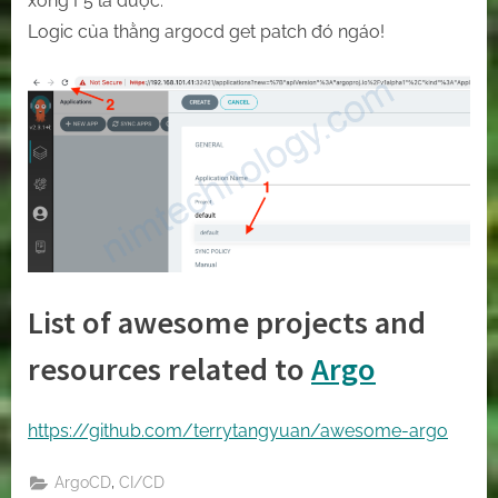
xong F5 là được.
Logic của thằng argocd get patch đó ngáo!
List of awesome projects and
resources related to
Argo
https://github.com/terrytangyuan/awesome-argo
,
ArgoCD
CI/CD