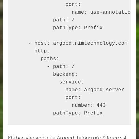
                port:

                  name: use-annotation

            path: /

            pathType: Prefix

    - host: argocd.nimtechnology.com

      http:

        paths:

          - path: /

            backend:

              service:

                name: argocd-server

                port:

                  number: 443

            pathType: Prefix
Khi bạn vào web của Argocd thường nó sẽ force ssl