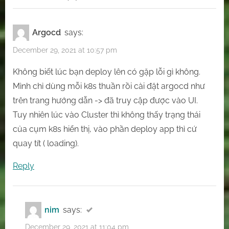
automatically?
“[ArgoCD]
Sử
Argocd
says:
dụng
December 29, 2021 at 10:57 pm
ArgoCD
deploy
Không biết lúc bạn deploy lên có gặp lỗi gì không.
Mình chỉ dùng mỗi k8s thuần rồi cài đặt argocd như
lên
trên trang hướng dẫn -> đã truy cập được vào UI.
k8s.”
Tuy nhiên lúc vào Cluster thì không thấy trạng thái
của cụm k8s hiển thị, vào phần deploy app thì cứ
quay tít ( loading).
Reply
nim
says:
December 29, 2021 at 11:04 pm