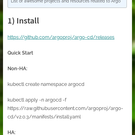
List of awesome projects and resources related to Argo
1) Install
https://github.com/argoproj/argo-cd/releases
Quick Start
Non-HA:
kubectl create namespace argocd
kubectl apply -n argocd -f
https://raw.githubusercontent.com/argoproj/argo-
cd/v2.0.3/manifests/install.yaml
HA: