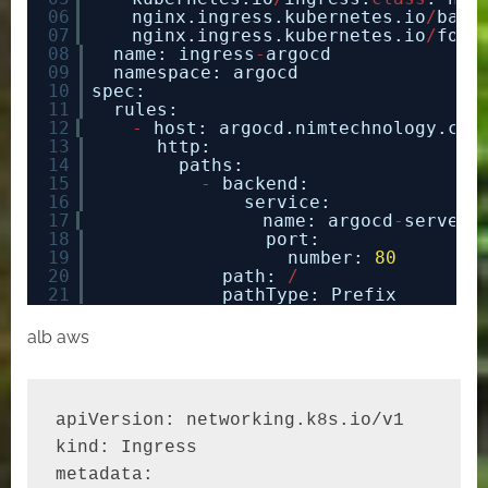
06
nginx.ingress.kubernetes.io
/
back
07
nginx.ingress.kubernetes.io
/
forc
08
name: ingress
-
argocd
09
namespace: argocd
10
spec:
11
rules:
12
-
host: argocd.nimtechnology.com
13
http:
14
paths:
15
-
backend:
16
service:
17
name: argocd
-
server
18
port:
19
number: 
80
20
path: 
/
21
pathType: Prefix
alb aws
apiVersion: networking.k8s.io/v1

kind: Ingress

metadata:
