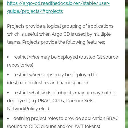
https://argo-cd.readthedocs.io/en/stable/user-
guide/projects/#projects
Projects provide a logical grouping of applications,
which is useful when Argo CD is used by multiple
teams. Projects provide the following features:
restrict
what
may be deployed (trusted Git source
repositories)
restrict
where
apps may be deployed to
(destination clusters and namespaces)
restrict what kinds of objects may or may not be
deployed (e.g. RBAC, CRDs, DaemonSets,
NetworkPolicy etc…)
defining project roles to provide application RBAC
(bound to OIDC groups and/or JWT tokens)