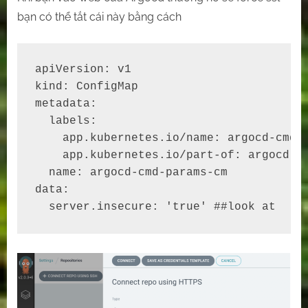
bạn có thể tắt cái này bằng cách
apiVersion: v1

kind: ConfigMap

metadata:

  labels:

    app.kubernetes.io/name: argocd-cmd-p
    app.kubernetes.io/part-of: argocd

  name: argocd-cmd-params-cm

data:

  server.insecure: 'true' ##look at