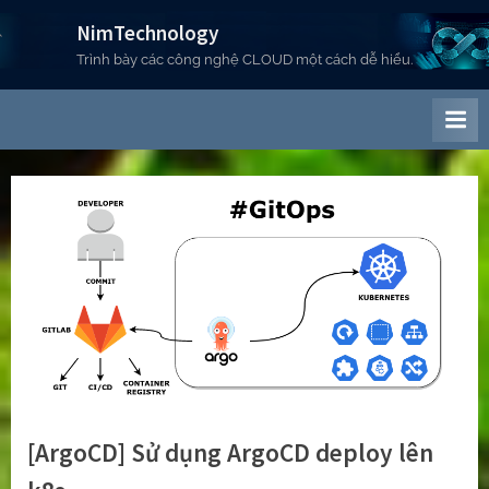
Skip
NimTechnology
to
Trình bày các công nghệ CLOUD một cách dễ hiểu.
content
[ArgoCD] Sử dụng ArgoCD deploy lên