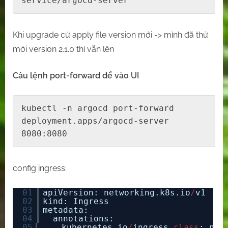
service/argocd-server
Khi upgrade cứ apply file version mới -> mình đã thử
mới version 2.1.0 thì vẫn lên
Câu lệnh
port-forward để vào UI
kubectl -n argocd port-forward 
deployment.apps/argocd-server 
8080:8080
config ingress:
01
apiVersion: networking.k8s.io
/
v1
02
kind: Ingress
03
metadata:
04
annotations:
05
kubernetes.io
/
ingress.
class
: ngi