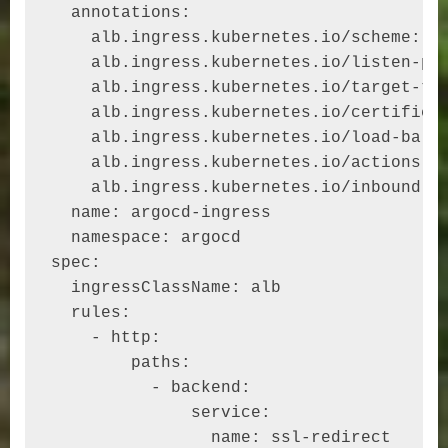
  annotations:

    alb.ingress.kubernetes.io/scheme: in
    alb.ingress.kubernetes.io/listen-por
    alb.ingress.kubernetes.io/target-typ
    alb.ingress.kubernetes.io/certificat
    alb.ingress.kubernetes.io/load-balan
    alb.ingress.kubernetes.io/actions.s
    alb.ingress.kubernetes.io/inbound-c
  name: argocd-ingress

  namespace: argocd

spec:

  ingressClassName: alb

  rules:

    - http:

        paths:

          - backend:

              service:

                name: ssl-redirect
