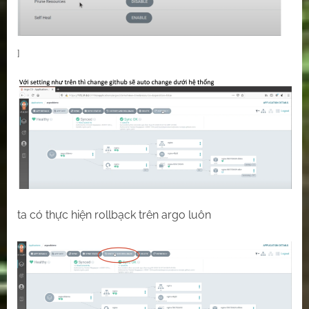
]
ta có thực hiện rollbạck trên argo luôn