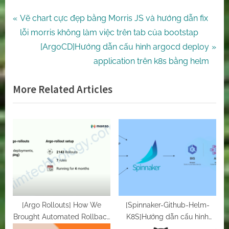
Post
P
Vẽ chart cực đẹp bằng Morris JS và hướng dẫn fix
r
lỗi morris không làm việc trên tab của bootstap
navigation
e
N
[ArgoCD]Hướng dẫn cấu hình argocd deploy
v
e
application trên k8s bằng helm
i
x
More Related Articles
o
t
u
P
s
o
P
s
o
t
s
:
t
:
[Argo Rollouts] How We
[Spinnaker-Github-Helm-
Brought Automated Rollback
K8S]Hướng dẫn cấu hình
to 2100+ Micro-serv…
Spinnaker deploy lên