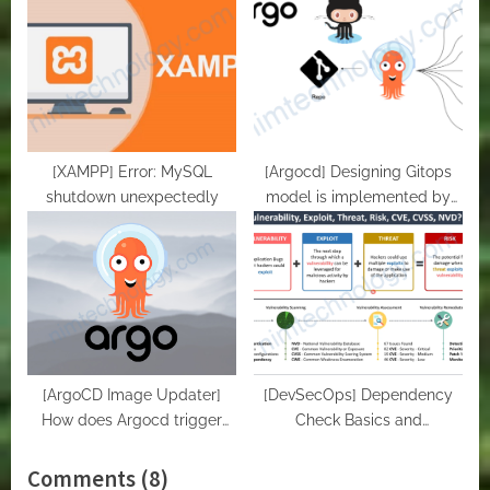
kubernetes dựa vào Helm
[XAMPP] Error: MySQL
[Argocd] Designing Gitops
shutdown unexpectedly
model is implemented by
argocd
[ArgoCD Image Updater]
[DevSecOps] Dependency
How does Argocd trigger
Check Basics and
images on Dockerhub and
Vulnerabilities
deploy workload on k8s
on
Comments
(8)